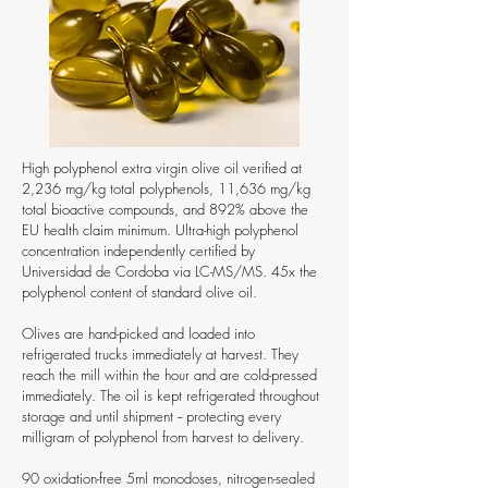
High polyphenol extra virgin olive oil verified at
2,236 mg/kg total polyphenols, 11,636 mg/kg
total bioactive compounds, and 892% above the
EU health claim minimum. Ultra-high polyphenol
concentration independently certified by
Universidad de Cordoba via LC-MS/MS. 45x the
polyphenol content of standard olive oil.
Olives are hand-picked and loaded into
refrigerated trucks immediately at harvest. They
reach the mill within the hour and are cold-pressed
immediately. The oil is kept refrigerated throughout
storage and until shipment -- protecting every
milligram of polyphenol from harvest to delivery.
90 oxidation-free 5ml monodoses, nitrogen-sealed