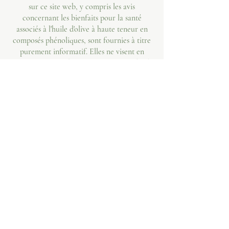
sur ce site web, y compris les avis
concernant les bienfaits pour la santé
associés à l'huile d'olive à haute teneur en
composés phénoliques, sont fournies à titre
purement informatif. Elles ne visent en
aucun cas à se substituer à un avis médical
professionnel, à un diagnostic ou à un
traitement. Consultez toujours votre
médecin ou un autre professionnel de santé
qualifié pour toute question relative à un
problème de santé. Ne négligez jamais un
avis médical professionnel et ne tardez pas à
le consulter.
Allégation santé : Oleaphen contient plus de
5 mg d'hydroxytyrosol et de ses dérivés pour
20 g d'huile d'olive (8,9 fois plus que le
minimum requis). La consommation
quotidienne de 20 g d'huile d'olive contribue
à la protection des lipides sanguins contre le