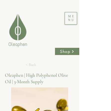
ME
NU
Shop
< Back
Oleaphen | High Polyphenol Olive
Oil | 3-Month Supply