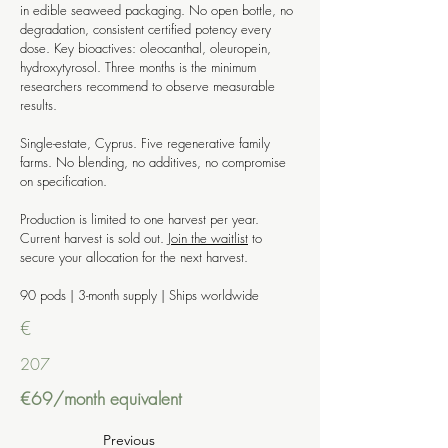
in edible seaweed packaging. No open bottle, no
degradation, consistent certified potency every
dose. Key bioactives: oleocanthal, oleuropein,
hydroxytyrosol. Three months is the minimum
researchers recommend to observe measurable
results.
Single-estate, Cyprus. Five regenerative family
farms. No blending, no additives, no compromise
on specification.
Production is limited to one harvest per year.
Current harvest is sold out.
Join the waitlist
to
secure your allocation for the next harvest.
90 pods | 3-month supply | Ships worldwide
€
207
€69/month equivalent
Previous